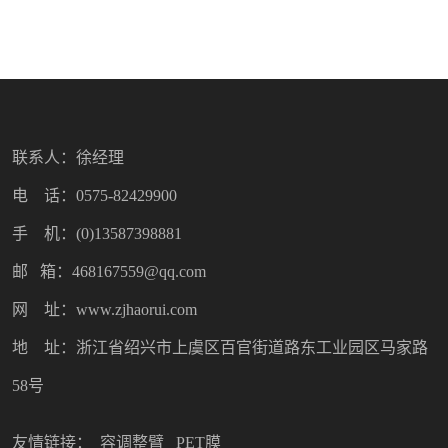
联系人：徐经理
电 话：0575-82429900
手 机：(0)13587398881
邮 箱：468167559@qq.com
网 址：www.zjhaorui.com
地 址：浙江省绍兴市上虞区百官街道路东工业园区马家路
58号
友情链接：
容调整臂
PET膜