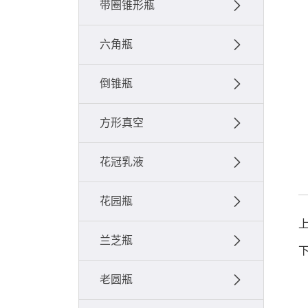
带圈锥形瓶
六角瓶
倒锥瓶
方形真空
花冠乳液
花园瓶
兰芝瓶
老圆瓶