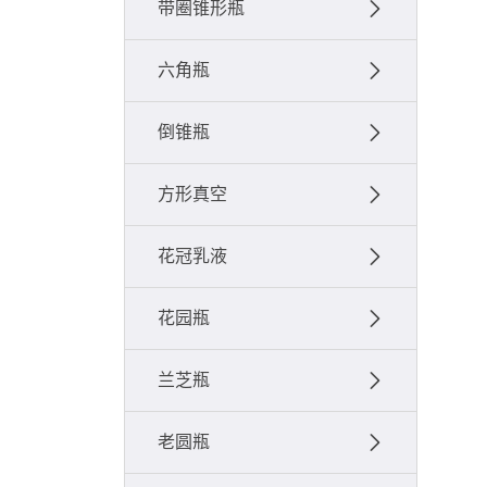
带圈锥形瓶
六角瓶
倒锥瓶
方形真空
花冠乳液
花园瓶
兰芝瓶
老圆瓶