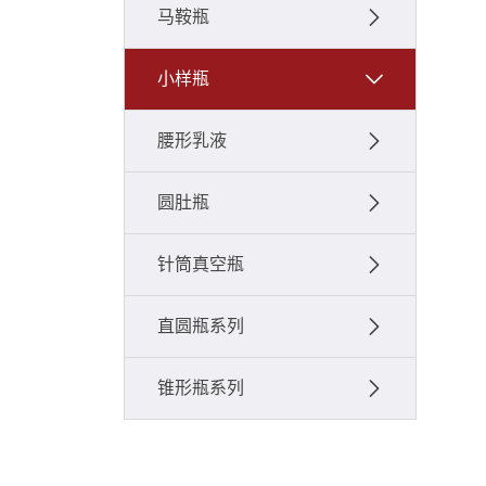
马鞍瓶
小样瓶
腰形乳液
圆肚瓶
针筒真空瓶
直圆瓶系列
锥形瓶系列