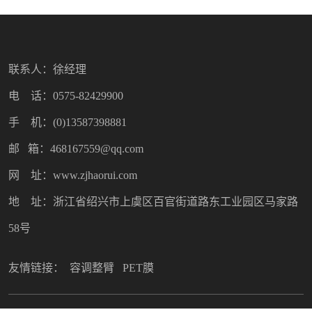
联系人：徐经理
电 话：0575-82429900
手 机：(0)13587398881
邮 箱：468167559@qq.com
网 址：www.zjhaorui.com
地 址：浙江省绍兴市上虞区百官街道路东工业园区马家路
58号
友情链接：
容调整臂
PET膜