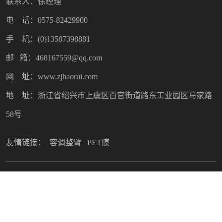
联系人：徐经理
电 话：0575-82429900
手 机：(0)13587398881
邮 箱：468167559@qq.com
网 址：www.zjhaorui.com
地 址：浙江省绍兴市上虞区百官街道路东工业园区马家路
58号
友情链接：
容调整臂
PET膜
Copyright © 2022 绍兴市昊瑞塑料制品有限公司. All Rights
Reserved
技术支持：
鼎成网络