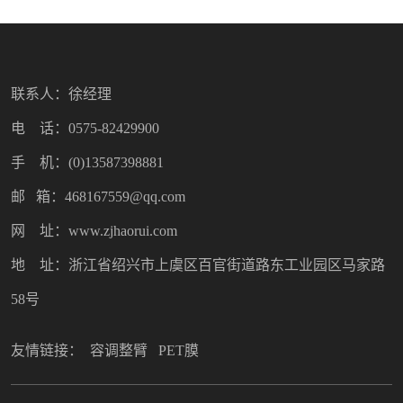
联系人：徐经理
电 话：0575-82429900
手 机：(0)13587398881
邮 箱：468167559@qq.com
网 址：www.zjhaorui.com
地 址：浙江省绍兴市上虞区百官街道路东工业园区马家路
58号
友情链接：
容调整臂
PET膜