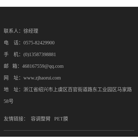
联系人：徐经理
电 话：0575-82429900
手 机：(0)13587398881
邮 箱：468167559@qq.com
网 址：www.zjhaorui.com
地 址：浙江省绍兴市上虞区百官街道路东工业园区马家路
58号
友情链接：
容调整臂
PET膜