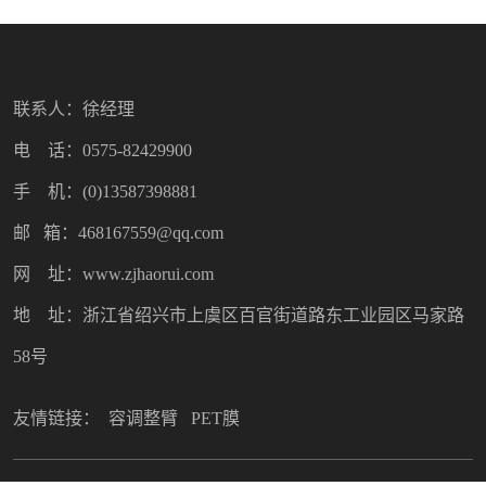
联系人：徐经理
电 话：0575-82429900
手 机：(0)13587398881
邮 箱：468167559@qq.com
网 址：www.zjhaorui.com
地 址：浙江省绍兴市上虞区百官街道路东工业园区马家路
58号
友情链接：
容调整臂
PET膜