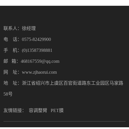
联系人：徐经理
电 话：0575-82429900
手 机：(0)13587398881
邮 箱：468167559@qq.com
网 址：www.zjhaorui.com
地 址：浙江省绍兴市上虞区百官街道路东工业园区马家路
58号
友情链接：
容调整臂
PET膜