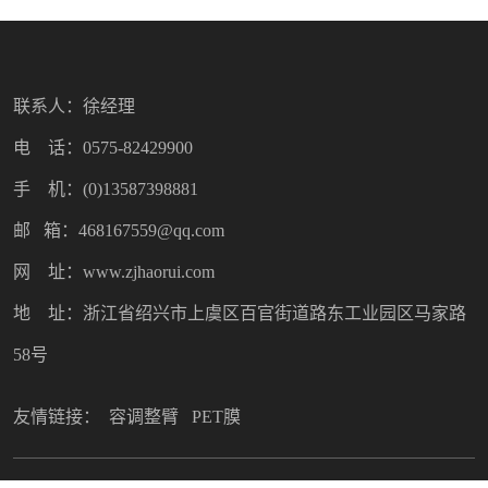
联系人：徐经理
电 话：0575-82429900
手 机：(0)13587398881
邮 箱：468167559@qq.com
网 址：www.zjhaorui.com
地 址：浙江省绍兴市上虞区百官街道路东工业园区马家路
58号
友情链接：
容调整臂
PET膜