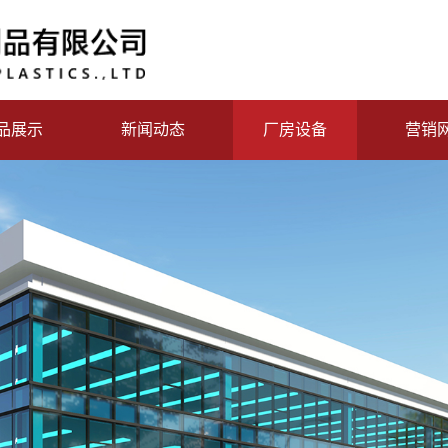
品展示
新闻动态
厂房设备
营销