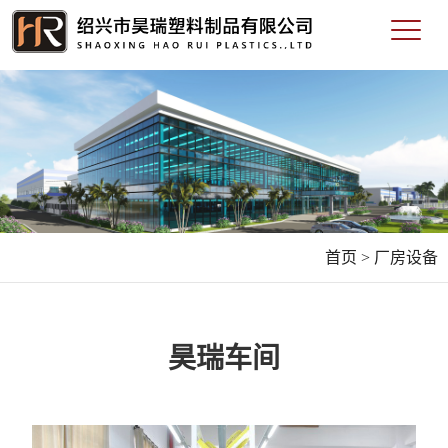
首页 >
厂房设备
昊瑞车间