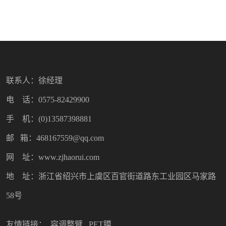
联系人：徐经理
电 话：0575-82429900
手 机：(0)13587398881
邮 箱：468167559@qq.com
网 址：www.zjhaorui.com
地 址：浙江省绍兴市上虞区百官街道路东工业园区马家路
58号
友情链接：
容调整臂
PET膜