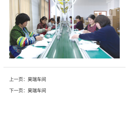
上一页：
昊瑞车间
下一页：
昊瑞车间