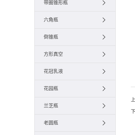
带圈锥形瓶
六角瓶
倒锥瓶
方形真空
花冠乳液
花园瓶
兰芝瓶
老圆瓶