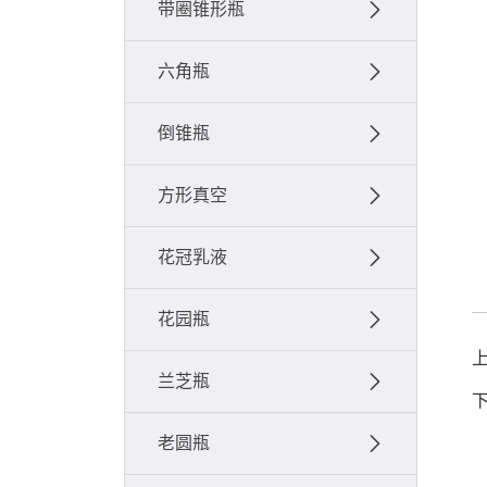
带圈锥形瓶
六角瓶
倒锥瓶
方形真空
花冠乳液
花园瓶
兰芝瓶
老圆瓶