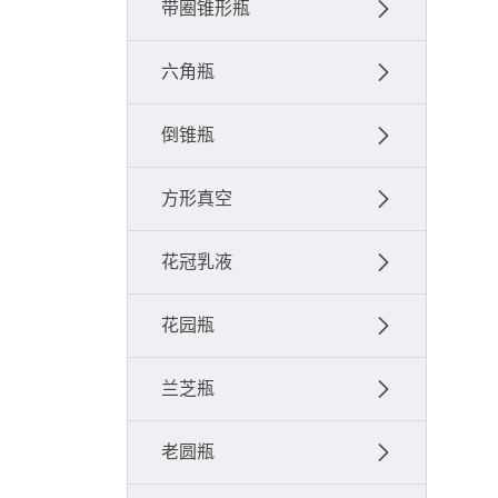
带圈锥形瓶
六角瓶
倒锥瓶
方形真空
花冠乳液
花园瓶
兰芝瓶
老圆瓶