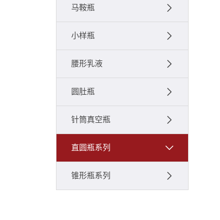
马鞍瓶
小样瓶
腰形乳液
圆肚瓶
针筒真空瓶
直圆瓶系列
锥形瓶系列