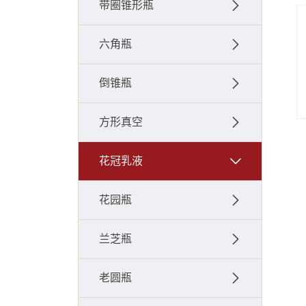
带圈锥形瓶
六角瓶
倒锥瓶
方形真空
花冠乳液
花园瓶
兰芝瓶
老圆瓶