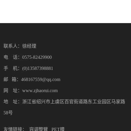
联系人：徐经理
电 话：0575-82429900
手 机：(0)13587398881
邮 箱：468167559@qq.com
网 址：www.zjhaorui.com
地 址：浙江省绍兴市上虞区百官街道路东工业园区马家路
58号
友情链接：
容调整臂
PET膜