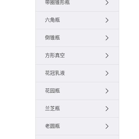
带圈锥形瓶
六角瓶
倒锥瓶
方形真空
花冠乳液
花园瓶
兰芝瓶
老圆瓶