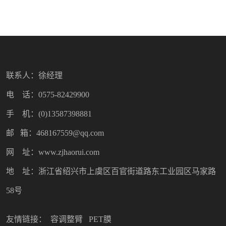
联系人：徐经理
电 话：0575-82429900
手 机：(0)13587398881
邮 箱：468167559@qq.com
网 址：www.zjhaorui.com
地 址：浙江省绍兴市上虞区百官街道路东工业园区马家路
58号
友情链接：
容调整臂
PET膜