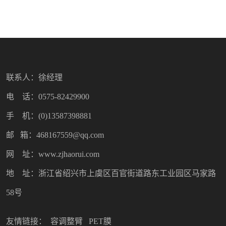
联系人：徐经理
电 话：0575-82429900
手 机：(0)13587398881
邮 箱：468167559@qq.com
网 址：www.zjhaorui.com
地 址：浙江省绍兴市上虞区百官街道路东工业园区马家路
58号
友情链接：
容调整臂
PET膜