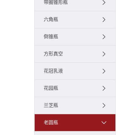
带圈锥形瓶
六角瓶
倒锥瓶
方形真空
花冠乳液
花园瓶
兰芝瓶
老圆瓶