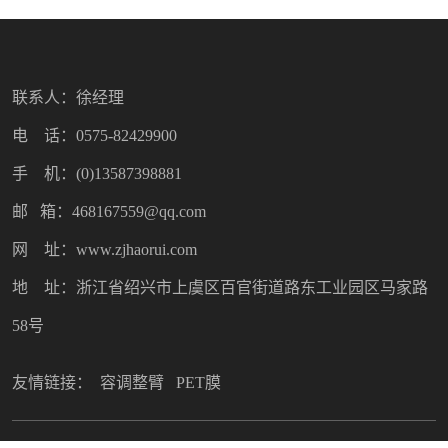
联系人：徐经理
电 话：0575-82429900
手 机：(0)13587398881
邮 箱：468167559@qq.com
网 址：www.zjhaorui.com
地 址：浙江省绍兴市上虞区百官街道路东工业园区马家路
58号
友情链接：
容调整臂
PET膜