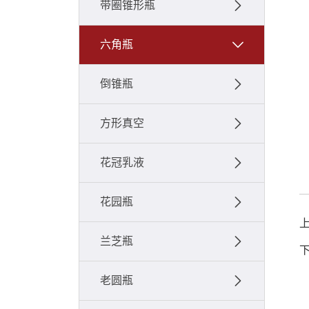
带圈锥形瓶
六角瓶
倒锥瓶
方形真空
花冠乳液
花园瓶
兰芝瓶
老圆瓶