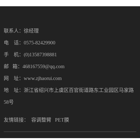
联系人：徐经理
电 话：0575-82429900
手 机：(0)13587398881
邮 箱：468167559@qq.com
网 址：www.zjhaorui.com
地 址：浙江省绍兴市上虞区百官街道路东工业园区马家路
58号
友情链接：
容调整臂
PET膜