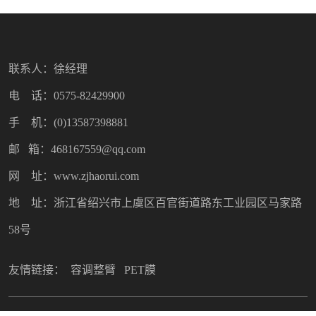
联系人：徐经理
电 话：0575-82429900
手 机：(0)13587398881
邮 箱：468167559@qq.com
网 址：www.zjhaorui.com
地 址：浙江省绍兴市上虞区百官街道路东工业园区马家路
58号
友情链接：
容调整臂
PET膜