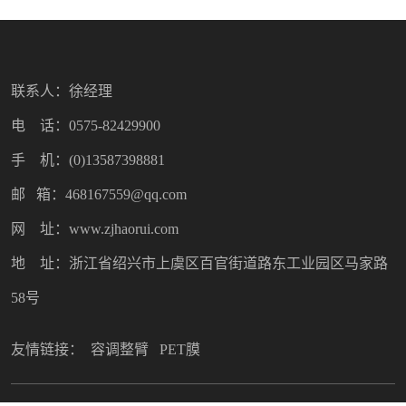
联系人：徐经理
电 话：0575-82429900
手 机：(0)13587398881
邮 箱：468167559@qq.com
网 址：www.zjhaorui.com
地 址：浙江省绍兴市上虞区百官街道路东工业园区马家路
58号
友情链接：
容调整臂
PET膜