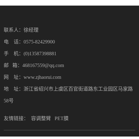
联系人：徐经理
电 话：0575-82429900
手 机：(0)13587398881
邮 箱：468167559@qq.com
网 址：www.zjhaorui.com
地 址：浙江省绍兴市上虞区百官街道路东工业园区马家路
58号
友情链接：
容调整臂
PET膜