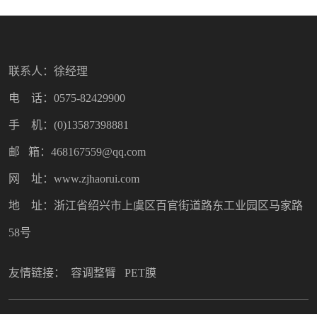
联系人：徐经理
电 话：0575-82429900
手 机：(0)13587398881
邮 箱：468167559@qq.com
网 址：www.zjhaorui.com
地 址：浙江省绍兴市上虞区百官街道路东工业园区马家路
58号
友情链接：
容调整臂
PET膜