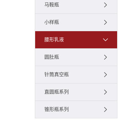
马鞍瓶
小样瓶
腰形乳液
圆肚瓶
针筒真空瓶
直圆瓶系列
锥形瓶系列