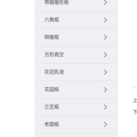
带圈锥形瓶
六角瓶
倒锥瓶
方形真空
花冠乳液
花园瓶
兰芝瓶
老圆瓶