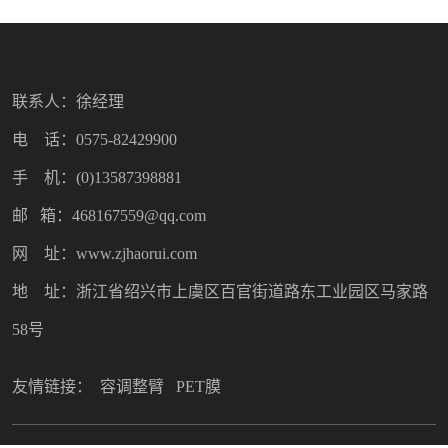
联系人：徐经理
电 话：0575-82429900
手 机：(0)13587398881
邮 箱：468167559@qq.com
网 址：www.zjhaorui.com
地 址：浙江省绍兴市上虞区百官街道路东工业园区马家路
58号
友情链接：
容调整臂
PET膜