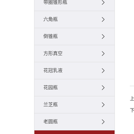
带圈锥形瓶
六角瓶
倒锥瓶
方形真空
花冠乳液
花园瓶
兰芝瓶
老圆瓶