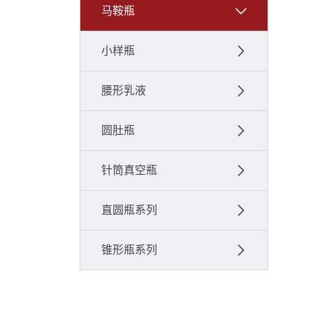
马鞍瓶
小样瓶
腰形乳液
圆肚瓶
针筒真空瓶
直圆瓶系列
锥形瓶系列