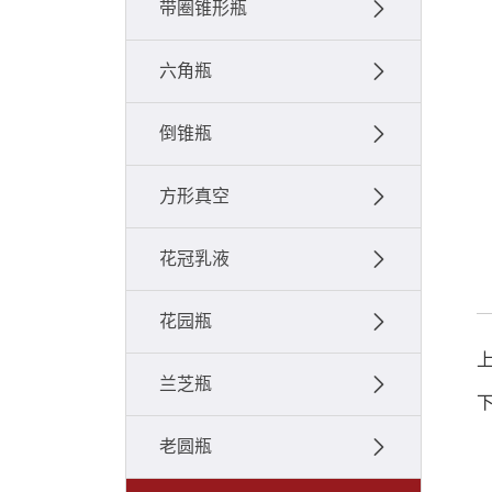
带圈锥形瓶
六角瓶
倒锥瓶
方形真空
花冠乳液
花园瓶
兰芝瓶
老圆瓶