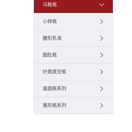
马鞍瓶
小样瓶
腰形乳液
圆肚瓶
针筒真空瓶
直圆瓶系列
锥形瓶系列