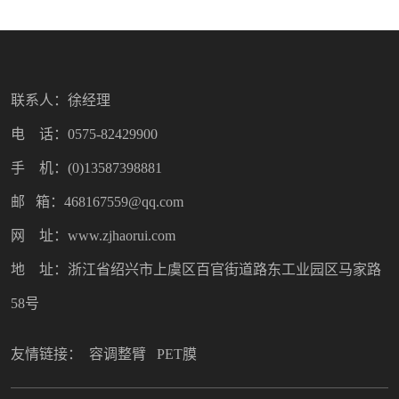
联系人：徐经理
电 话：0575-82429900
手 机：(0)13587398881
邮 箱：468167559@qq.com
网 址：www.zjhaorui.com
地 址：浙江省绍兴市上虞区百官街道路东工业园区马家路
58号
友情链接：
容调整臂
PET膜