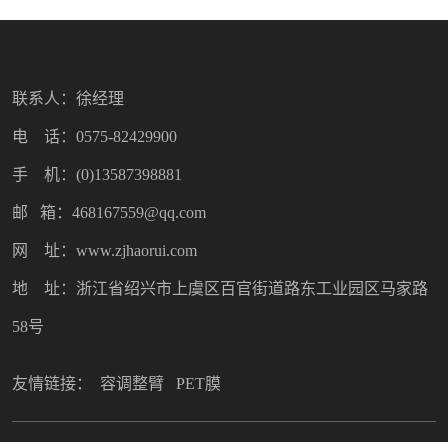
联系人：徐经理
电 话：0575-82429900
手 机：(0)13587398881
邮 箱：468167559@qq.com
网 址：www.zjhaorui.com
地 址：浙江省绍兴市上虞区百官街道路东工业园区马家路
58号
友情链接：
容调整臂
PET膜