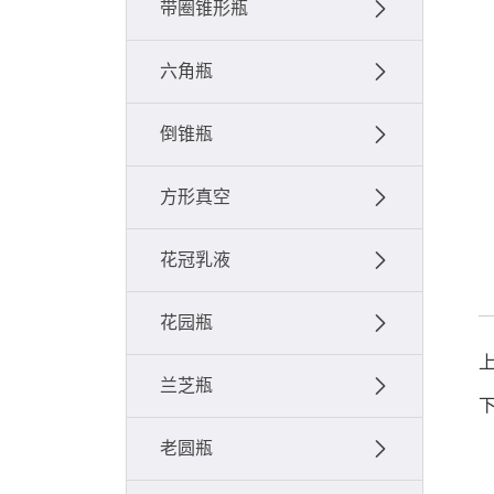
带圈锥形瓶
六角瓶
倒锥瓶
方形真空
花冠乳液
花园瓶
兰芝瓶
老圆瓶