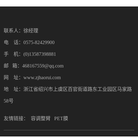
联系人：徐经理
电 话：0575-82429900
手 机：(0)13587398881
邮 箱：468167559@qq.com
网 址：www.zjhaorui.com
地 址：浙江省绍兴市上虞区百官街道路东工业园区马家路
58号
友情链接：
容调整臂
PET膜