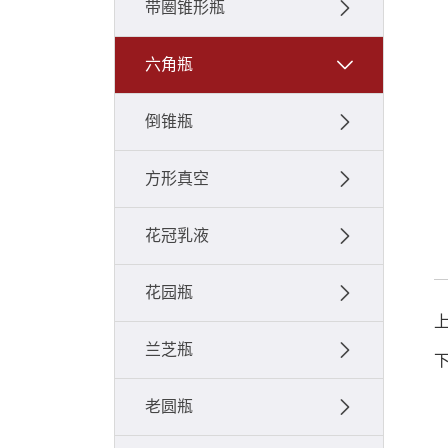
带圈锥形瓶
六角瓶
倒锥瓶
方形真空
花冠乳液
花园瓶
兰芝瓶
老圆瓶