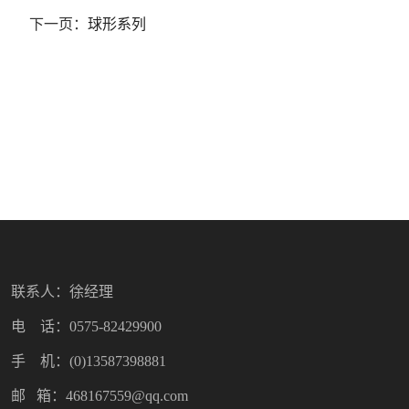
下一页：
球形系列
联系人：徐经理
电 话：0575-82429900
手 机：(0)13587398881
邮 箱：468167559@qq.com