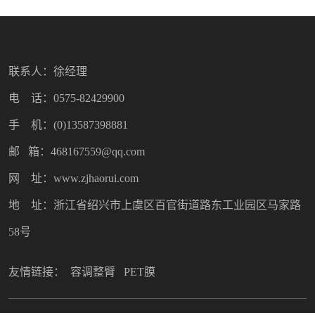
联系人：徐经理
电 话：0575-82429900
手 机：(0)13587398881
邮 箱：468167559@qq.com
网 址：www.zjhaorui.com
地 址：浙江省绍兴市上虞区百官街道路东工业园区马家路
58号
友情链接：
容调整臂
PET膜