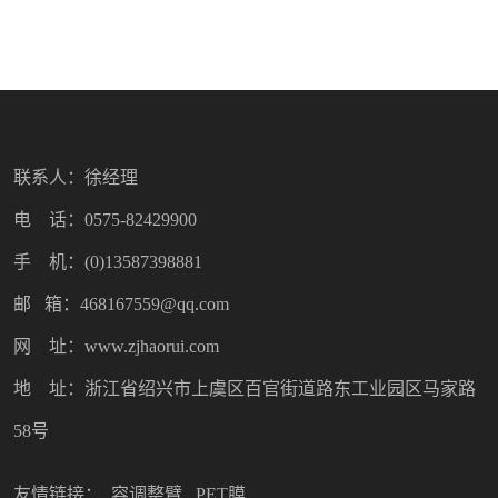
联系人：徐经理
电 话：0575-82429900
手 机：(0)13587398881
邮 箱：468167559@qq.com
网 址：www.zjhaorui.com
地 址：浙江省绍兴市上虞区百官街道路东工业园区马家路
58号
友情链接：
容调整臂
PET膜