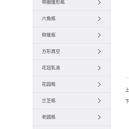
带圈锥形瓶
六角瓶
倒锥瓶
方形真空
花冠乳液
花园瓶
兰芝瓶
老圆瓶