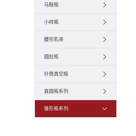
马鞍瓶
小样瓶
腰形乳液
圆肚瓶
针筒真空瓶
直圆瓶系列
锥形瓶系列