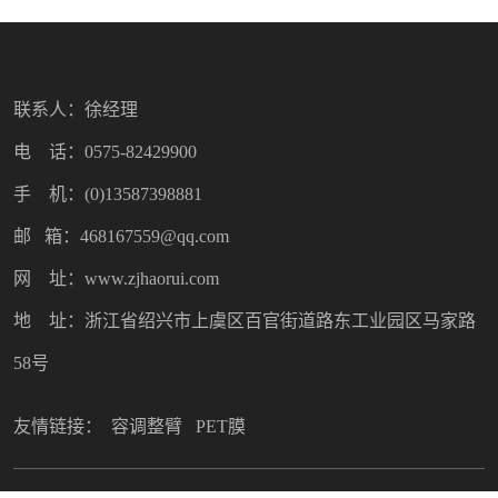
联系人：徐经理
电 话：0575-82429900
手 机：(0)13587398881
邮 箱：468167559@qq.com
网 址：www.zjhaorui.com
地 址：浙江省绍兴市上虞区百官街道路东工业园区马家路
58号
友情链接：
容调整臂
PET膜