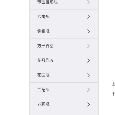
带圈锥形瓶
六角瓶
倒锥瓶
方形真空
花冠乳液
花园瓶
兰芝瓶
老圆瓶