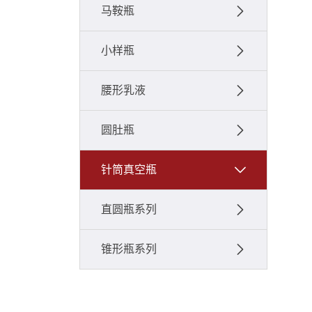
马鞍瓶
小样瓶
腰形乳液
圆肚瓶
针筒真空瓶
直圆瓶系列
锥形瓶系列