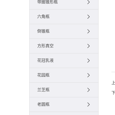
带圈锥形瓶
六角瓶
倒锥瓶
方形真空
花冠乳液
花园瓶
兰芝瓶
老圆瓶