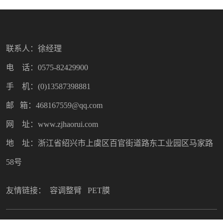
联系人：徐经理
电 话：0575-82429900
手 机：(0)13587398881
邮 箱：468167559@qq.com
网 址：www.zjhaorui.com
地 址：浙江省绍兴市上虞区百官街道路东工业园区马家路
58号
友情链接：
容调整臂
PET膜