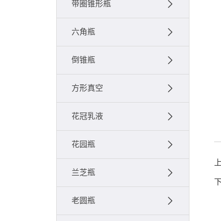
带圈锥形瓶
六角瓶
倒锥瓶
方形真空
花冠乳液
花园瓶
兰芝瓶
老圆瓶