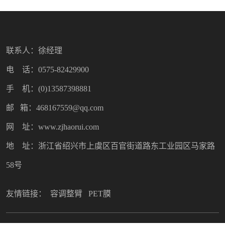
联系人：徐经理
电 话：0575-82429900
手 机：(0)13587398881
邮 箱：468167559@qq.com
网 址：www.zjhaorui.com
地 址：浙江省绍兴市上虞区百官街道路东工业园区马家路
58号
友情链接：
容调整臂
PET膜