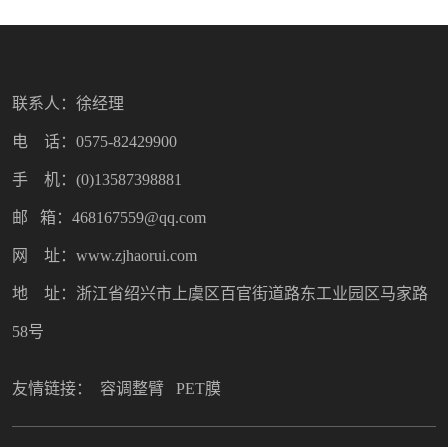
联系人：徐经理
电 话：0575-82429900
手 机：(0)13587398881
邮 箱：468167559@qq.com
网 址：www.zjhaorui.com
地 址：浙江省绍兴市上虞区百官街道路东工业园区马家路
58号
友情链接：
容调整臂
PET膜