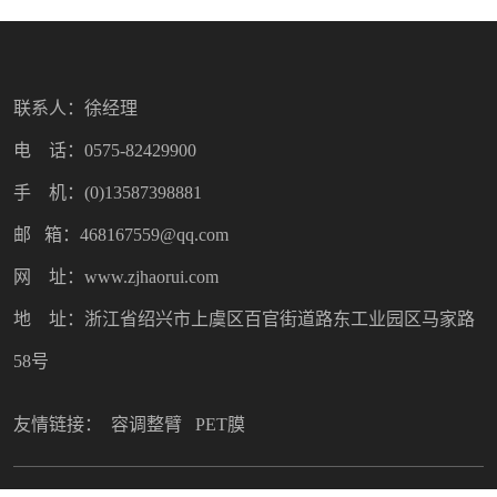
联系人：徐经理
电 话：0575-82429900
手 机：(0)13587398881
邮 箱：468167559@qq.com
网 址：www.zjhaorui.com
地 址：浙江省绍兴市上虞区百官街道路东工业园区马家路
58号
友情链接：
容调整臂
PET膜