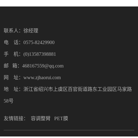
联系人：徐经理
电 话：0575-82429900
手 机：(0)13587398881
邮 箱：468167559@qq.com
网 址：www.zjhaorui.com
地 址：浙江省绍兴市上虞区百官街道路东工业园区马家路
58号
友情链接：
容调整臂
PET膜